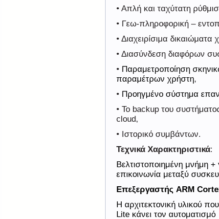
• Απλή και ταχύτατη ρύθμισ
• Γεω-πληροφορική – εντοπ
• Διαχειρίσιμα δικαιώματα 
• Διασύνδεση διαφόρων συ
•
Παραμετροποίηση σκηνικ
παραμέτρων χρήστη
,
•
Προηγμένο
σύστημα
επα
• Το
backup
του συστήματο
cloud
,
• Ιστορικό συμβάντων.
Τεχνικά Χαρακτηριστικά
:
Βελτιστοποιημένη μνήμη +
επικοινωνία μεταξύ συσκ
Επεξεργαστής
ARM Corte
Η αρχιτεκτονική υλικού πο
Lite
κάνει τον αυτοματισμ