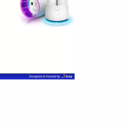
Designed & Hosted by
Icop