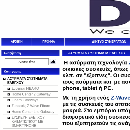
ΑΡΧΙΚΗ
ΠΡΟΦΙΛ
ΔΙΚΤΥΟ ΣΥΝΕΡΓΑΤΩΝ
ΑΣΥΡΜΑΤΑ ΣΥΣΤΗΜΑΤΑ ΕΛΕΓΧΟΥ
Αναζήτηση
Η ασύρματη τεχνολογία
οικιακές συσκευές, όπως 
Κατηγορίες
κλπ, σε "έξυπνες". Οι συ
ΑΣΥΡΜΑΤΑ ΣΥΣΤΗΜΑΤΑ
τους ασύρματα και με ασ
ΕΛΕΓΧΟΥ
phone, tablet ή PC.
Σύστημα FIBARO
Home Center 2 Gateway
Με τη χρήση ενός
Z-Wav
Fibaro Gateways
με τις συσκευές του σπιτιο
Συσκευές Z-Wave Fibaro
μακριά. Στο εμπόριο υπ
Home Center Lite Gateway
διαφορετικά είδη συσκε
ΣΥΣΚΕΥΗ ΕΛΕΓΧΟΥ
ΚΛΙΜΑΤΙΣΤΙΚΟΥ ΜΕ
που εξυπηρετούν τις ανά
SMARTPHONE