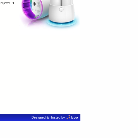
έσματα:
1
Designed & Hosted by
Icop