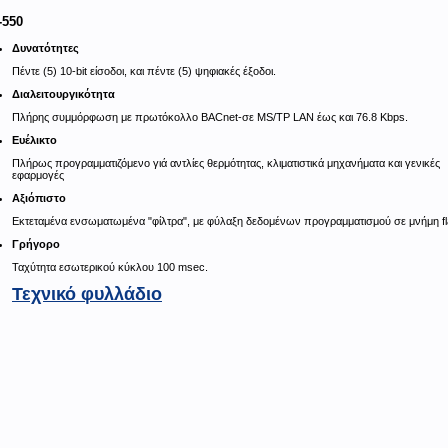
-550
Δυνατότητες
Πέντε (5) 10-bit είσοδοι, και πέντε (5) ψηφιακές έξοδοι.
Διαλειτουργικότητα
Πλήρης συμμόρφωση με πρωτόκολλο BACnet-σε MS/TP LAN έως και 76.8 Kbps.
Ευέλικτο
Πλήρως προγραμματιζόμενο γιά αντλίες θερμότητας, κλιματιστικά μηχανήματα και γενικές
εφαρμογές
Αξιόπιστο
Εκτεταμένα ενσωματωμένα "φίλτρα", με φύλαξη δεδομένων προγραμματισμού σε μνήμη fl
Γρήγορο
Ταχύτητα εσωτερικού κύκλου 100 msec.
Τεχνικό φυλλάδιο