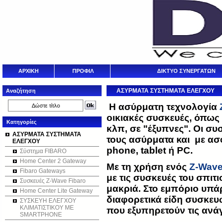
ΑΡΧΙΚΗ
ΠΡΟΦΙΛ
ΔΙΚΤΥΟ ΣΥΝΕΡΓΑΤΩΝ
ΑΣΥΡΜΑΤΑ ΣΥΣΤΗΜΑΤΑ ΕΛΕΓΧΟΥ
Αναζήτηση
Η ασύρματη τεχνολογία
οικιακές συσκευές, όπως 
Κατηγορίες
κλπ, σε "έξυπνες". Οι συ
ΑΣΥΡΜΑΤΑ ΣΥΣΤΗΜΑΤΑ
τους ασύρματα και με ασ
ΕΛΕΓΧΟΥ
phone, tablet ή PC.
Σύστημα FIBARO
Home Center 2 Gateway
Με τη χρήση ενός
Z-Wav
Fibaro Gateways
με τις συσκευές του σπιτιο
Συσκευές Z-Wave Fibaro
μακριά. Στο εμπόριο υπ
Home Center Lite Gateway
διαφορετικά είδη συσκε
ΣΥΣΚΕΥΗ ΕΛΕΓΧΟΥ
ΚΛΙΜΑΤΙΣΤΙΚΟΥ ΜΕ
που εξυπηρετούν τις ανά
SMARTPHONE