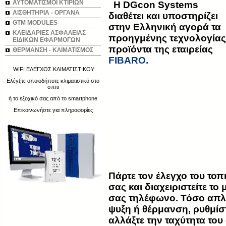
ΑΥΤΟΜΑΤΙΣΜΟΙ ΚΤΙΡΙΩΝ
Η DGcon Systems
ΑΙΣΘΗΤΗΡΙΑ - ΟΡΓΑΝΑ
διαθέτει και υποστηρίζει
GTM MODULES
στην Ελληνική αγορά τα
ΚΛΕΙΔΑΡΙΕΣ ΑΣΦΑΛΕΙΑΣ
προηγμένης τεχνολογίας
ΕΙΔΙΚΩΝ ΕΦΑΡΜΟΓΩΝ
προϊόντα της εταιρείας
ΘΕΡΜΑΝΣΗ - ΚΛΙΜΑΤΙΣΜΟΣ
FIBARO.
WIFI ΕΛΕΓΧΟΣ ΚΛΙΜΑΤΙΣΤΙΚΟΥ
Ελέγξτε οποιοδήποτε κλιματιστικό στο
σπιτι
ή το εξοχικό σας από το smartphone
Επικοινωνήστε για πληροφορίες
Πάρτε τον έλεγχο του τοπι
σας και διαχειριστείτε τ
σας τηλέφωνο. Τόσο απλά.
ψυξη ή θέρμανση, ρυθμίσ
αλλάξτε την ταχύτητα του