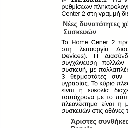
ρυθμίσεων πληκτρολογή
Center
2 στη γραμμή δι
Νέες δυνατότητες 
Συσκευών
Το
Home
Cener
2 προ
στη λειτουργία Δι
Devices
). Η Διασύνδ
συγχώνευση πολλών 
συσκευή, με πολλαπλές
3 θερμοστάτες συν α
υγρασίας. Το κύριο πλε
είναι η ευκολία δια
ταυτόχρονα με το πάτ
πλεονέκτημα είναι η 
συσκευών στις οθόνες 
Άριστες συνθήκε