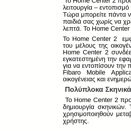
Το
Home
Center
2 προσ
λειτουργία – εντοπισμό
Τώρα μπορείτε πάντα ν
παιδιά σας χωρίς να χρε
λεπτά. Το
Home
Center
Το
Home
Center
2 εμφα
του μέλους της οικογέ
Home
Center
2 συνδέε
εγκατεστημένη την ε
για να εντοπίσουν την
Fibaro
Mobile
Applica
οικογένειας και ενημερ
Πολύπλοκα
Σκηνικά
Το
Home
Center
2 προ
δημιουργία σκηνικών.
χρησιμοποιηθούν μεταβ
χρήστης.