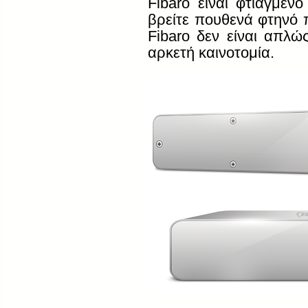
Fibaro
είναι φτιαγμέν
βρείτε
πουθενά
φτηνό
Fibaro
δεν είναι απλώ
αρκετή καινοτομία
.